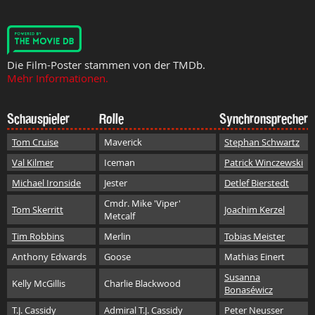
Die Film-Poster stammen von der TMDb.
Mehr Informationen.
Schauspieler
Rolle
Synchronsprecher
Tom Cruise
Maverick
Stephan Schwartz
Val Kilmer
Iceman
Patrick Winczewski
Michael Ironside
Jester
Detlef Bierstedt
Cmdr. Mike 'Viper'
Tom Skerritt
Joachim Kerzel
Metcalf
Tim Robbins
Merlin
Tobias Meister
Anthony Edwards
Goose
Mathias Einert
Susanna
Kelly McGillis
Charlie Blackwood
Bonaséwicz
T.J. Cassidy
Admiral T.J. Cassidy
Peter Neusser