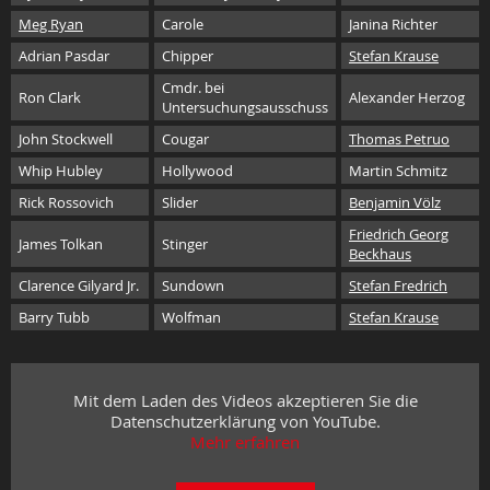
Meg Ryan
Carole
Janina Richter
Adrian Pasdar
Chipper
Stefan Krause
Cmdr. bei
Ron Clark
Alexander Herzog
Untersuchungsausschuss
John Stockwell
Cougar
Thomas Petruo
Whip Hubley
Hollywood
Martin Schmitz
Rick Rossovich
Slider
Benjamin Völz
Friedrich Georg
James Tolkan
Stinger
Beckhaus
Clarence Gilyard Jr.
Sundown
Stefan Fredrich
Barry Tubb
Wolfman
Stefan Krause
Mit dem Laden des Videos akzeptieren Sie die
Datenschutzerklärung von YouTube.
Mehr erfahren