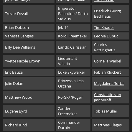
Imperator
Friedrich Georg
Trevor Devall
Palpatine / Darth
Beckhaus
Sidious
Brian Dobson
Jek-14
Tim Knauer
Vanessa Lengies
Kordi Freemaker
Leonie Dubuc
Charles
Billy Dee Williams
Lando Calrissian
Rettinghaus
Lieutenant
Yvette Nicole Brown
Cornelia Waibel
Valeria
Eric Bauza
Luke Skywalker
Fabian Kluckert
Prinzessin Leia
Julie Dolan
Magdalena Turba
Organa
Constantin von
Matthew Wood
R0-GR/ 'Roger'
Jascheroff
Zander
Eugene Byrd
Tobias Müller
Freemaker
Commander
Richard Kind
Matthias Klages
Durpin