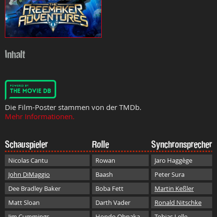
Inhalt
Die Film-Poster stammen von der TMDb.
Mehr Informationen.
Schauspieler
Rolle
Synchronsprecher
Nicolas Cantu
Rowan
Jaro Haggège
John DiMaggio
Baash
Peter Sura
Dee Bradley Baker
Boba Fett
Martin Keßler
Matt Sloan
Darth Vader
Ronald Nitschke
Jim Cummings
Hondo Ohnaka
Tobias Lelle