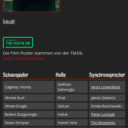
Inhalt
Die Film-Poster stammen von der TMDb.
Mehr Informationen.
Schauspieler
Rolle
Synchronsprecher
Gökhan
Çagatay Ulusoy
Jaron Löwenberg
Sahinoglu
Ahmet Kurt
Firat
Jakob Gisbertz
Ahsen Eroglu
Gülcan
Emilia Raschewski
Bülent Düzgünoglu
Haluk
Peter Lontzek
Nisan Sirinyan
Hamit Usta
Tim Moeseritz