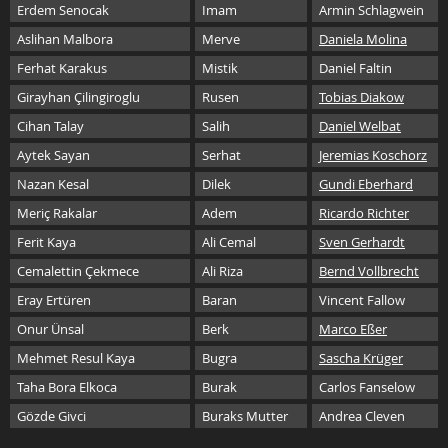
Erdem Senocak
Imam
Armin Schlagwein
Aslihan Malbora
Merve
Daniela Molina
Ferhat Karakus
Mistik
Daniel Faltin
Girayhan Çilingiroglu
Rusen
Tobias Diakow
Cihan Talay
Salih
Daniel Welbat
Aytek Sayan
Serhat
Jeremias Koschorz
Nazan Kesal
Dilek
Gundi Eberhard
Meriç Rakalar
Adem
Ricardo Richter
Ferit Kaya
Ali Cemal
Sven Gerhardt
Cemalettin Çekmece
Ali Riza
Bernd Vollbrecht
Eray Ertüren
Baran
Vincent Fallow
Onur Ünsal
Berk
Marco Eßer
Mehmet Resul Kaya
Bugra
Sascha Krüger
Taha Bora Elkoca
Burak
Carlos Fanselow
Gözde Givci
Buraks Mutter
Andrea Cleven