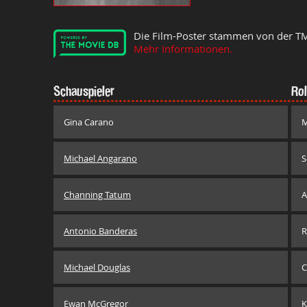
Die Film-Poster stammen von der T
Mehr Informationen.
Schauspieler
Rol
Gina Carano
M
Michael Angarano
S
Channing Tatum
A
Antonio Banderas
R
Michael Douglas
C
Ewan McGregor
K