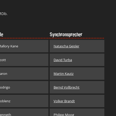
MDb.
le
Synchronsprecher
allory Kane
Natascha Geisler
cott
David Turba
aron
Martin Kautz
odrigo
Bernd Vollbrecht
oblenz
Volker Brandt
enneth
Philipp Moog