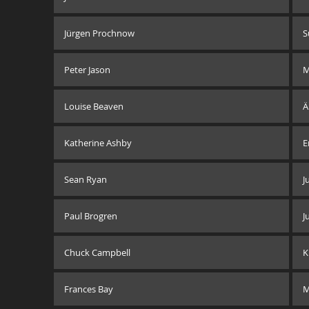
Jürgen Prochnow
S
Peter Jason
M
Louise Beaven
Ä
Katherine Ashby
E
Sean Ryan
J
Paul Brogren
J
Chuck Campbell
K
Frances Bay
M