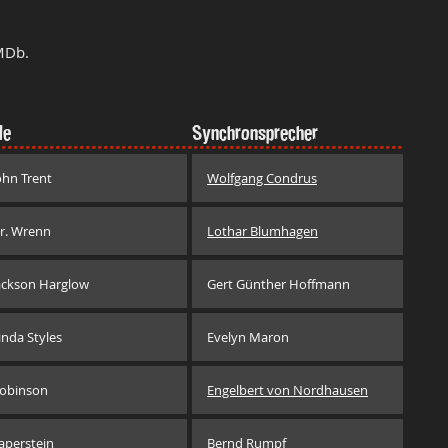
MDb.
le
Synchronsprecher
ohn Trent
Wolfgang Condrus
r. Wrenn
Lothar Blumhagen
ackson Harglow
Gert Günther Hoffmann
inda Styles
Evelyn Maron
obinson
Engelbert von Nordhausen
aperstein
Bernd Rumpf