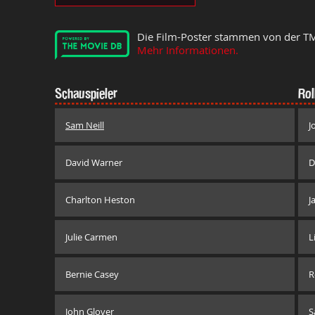
Die Film-Poster stammen von der T
Mehr Informationen.
Schauspieler
Rol
Sam Neill
J
David Warner
D
Charlton Heston
J
Julie Carmen
L
Bernie Casey
R
John Glover
S