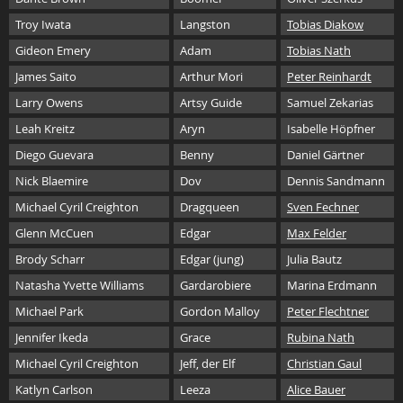
Troy Iwata
Langston
Tobias Diakow
Gideon Emery
Adam
Tobias Nath
James Saito
Arthur Mori
Peter Reinhardt
Larry Owens
Artsy Guide
Samuel Zekarias
Leah Kreitz
Aryn
Isabelle Höpfner
Diego Guevara
Benny
Daniel Gärtner
Nick Blaemire
Dov
Dennis Sandmann
Michael Cyril Creighton
Dragqueen
Sven Fechner
Glenn McCuen
Edgar
Max Felder
Brody Scharr
Edgar (jung)
Julia Bautz
Natasha Yvette Williams
Gardarobiere
Marina Erdmann
Michael Park
Gordon Malloy
Peter Flechtner
Jennifer Ikeda
Grace
Rubina Nath
Michael Cyril Creighton
Jeff, der Elf
Christian Gaul
Katlyn Carlson
Leeza
Alice Bauer