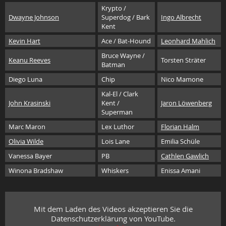
Krypto /
Dwayne Johnson
Superdog / Bark
Ingo Albrecht
Kent
Kevin Hart
Ace / Bat-Hound
Leonhard Mahlich
Bruce Wayne /
Keanu Reeves
Torsten Sträter
Batman
Diego Luna
Chip
Nico Mamone
Kal-El / Clark
John Krasinski
Kent /
Jaron Löwenberg
Superman
Marc Maron
Lex Luthor
Florian Halm
Olivia Wilde
Lois Lane
Emilia Schüle
Vanessa Bayer
PB
Cathlen Gawlich
Winona Bradshaw
Whiskers
Enissa Amani
Mit dem Laden des Videos akzeptieren Sie die
Datenschutzerklärung von YouTube.