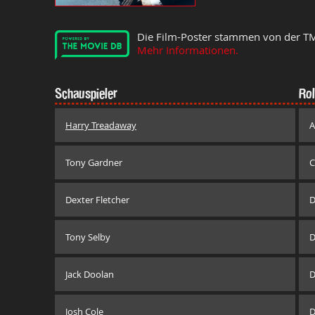
Die Film-Poster stammen von der T
Mehr Informationen.
Schauspieler
Rol
Harry Treadaway
A
Tony Gardner
C
Dexter Fletcher
D
Tony Selby
D
Jack Doolan
D
Josh Cole
D