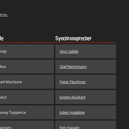
MDb.
le
Synchronsprecher
ndy
Nico Sablik
live
Olaf Reichmann
ad MacGuire
Peter Flechtner
aryl
Jürgen Kluckert
avey Tuppence
Julien Haggége
avvers
Kim Hasper