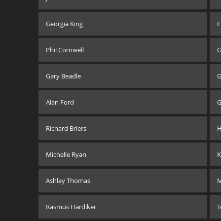
Georgia King
Phil Cornwell
G
Gary Beadle
G
Alan Ford
G
Richard Briers
H
Michelle Ryan
K
Ashley Thomas
M
Rasmus Hardiker
T