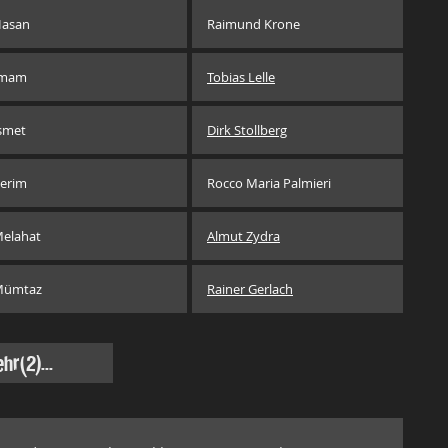
asan
Raimund Krone
Imam
Tobias Lelle
smet
Dirk Stollberg
erim
Rocco Maria Palmieri
elahat
Almut Zydra
Mümtaz
Rainer Gerlach
hr
(2)...