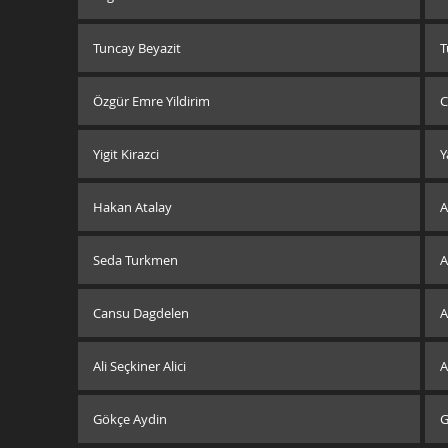
Tuncay Beyazit
T
Özgür Emre Yildirim
C
Yigit Kirazci
Y
Hakan Atalay
Seda Turkmen
A
Cansu Dagdelen
A
Ali Seçkiner Alici
A
Gökçe Aydin
G