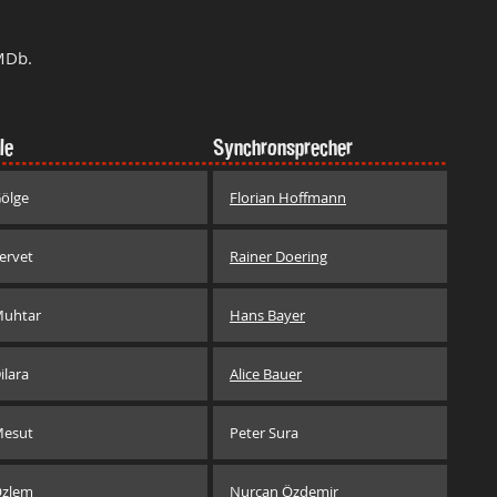
MDb.
le
Synchronsprecher
ölge
Florian Hoffmann
ervet
Rainer Doering
uhtar
Hans Bayer
ilara
Alice Bauer
esut
Peter Sura
zlem
Nurcan Özdemir