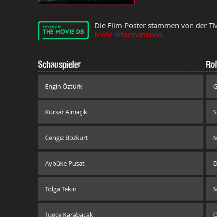
Die Film-Poster stammen von der T
Mehr Informationen.
Schauspieler
Rol
Engin Öztürk
G
Kürsat Alniaçik
S
Cengiz Bozkurt
M
Aybüke Pusat
D
Tolga Tekin
M
Tugce Karabacak
Ö