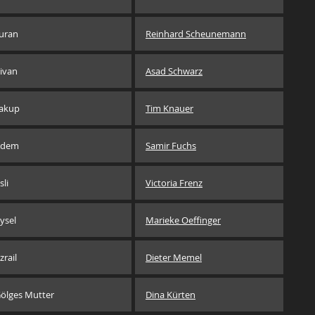
uran
Reinhard Scheunemann
ivan
Asad Schwarz
akup
Tim Knauer
Adem
Samir Fuchs
sli
Victoria Frenz
ysel
Marieke Oeffinger
zrail
Dieter Memel
ölges Mutter
Dina Kürten