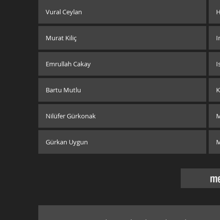
Vural Ceylan
H
Murat Kiliç
Emrullah Cakay
I
Bartu Mutlu
K
Nilüfer Gürkonak
M
Gürkan Uygun
me