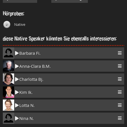
Hörproben:
Native
diese Native Speaker könnten Sie ebenfalls interessieren:
Barbara Fi.
Anna-Clara B.M.
Charlotta Bj.
Kim Ik.
Lotta N.
Nina N.