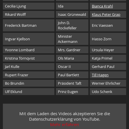
Cecilia Ljung
Ida
Bianca Krahl
Rikard Wolff
Isaac Grünewald
Klaus Peter Grap
John D.
Frederick Bartman
Eric Vaessen
Rockefeller
Minister
Ingvar Kjellson
Hasso Zorn
Ackermann
Yvonne Lombard
Mrs. Gardner
Ursula Heyer
Kristina Törnqvist
Ols Maria
Katja Primel
Jarl Kulle
Oscar II
Gerhard Paul
Rupert Frazer
Paul Bartlett
Till Hagen
Bo Brundin
Präsident Taft
Werner Ehrlicher
Ulf Eklund
Prinz Eugen
Udo Schenk
Mit dem Laden des Videos akzeptieren Sie die
Datenschutzerklärung von YouTube.
Mehr erfahren