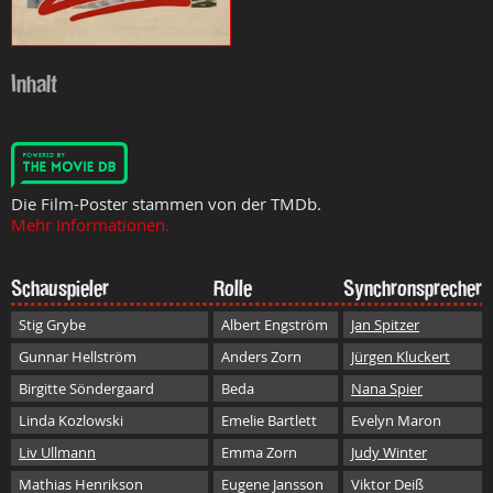
Inhalt
Die Film-Poster stammen von der TMDb.
Mehr Informationen.
Schauspieler
Rolle
Synchronsprecher
Stig Grybe
Albert Engström
Jan Spitzer
Gunnar Hellström
Anders Zorn
Jürgen Kluckert
Birgitte Söndergaard
Beda
Nana Spier
Linda Kozlowski
Emelie Bartlett
Evelyn Maron
Liv Ullmann
Emma Zorn
Judy Winter
Mathias Henrikson
Eugene Jansson
Viktor Deiß