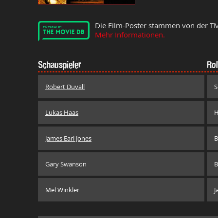
Die Film-Poster stammen von der T
Mehr Informationen.
Schauspieler
Rol
Robert Duvall
S
Lukas Haas
H
James Earl Jones
B
Gary Swanson
B
Mel Winkler
J