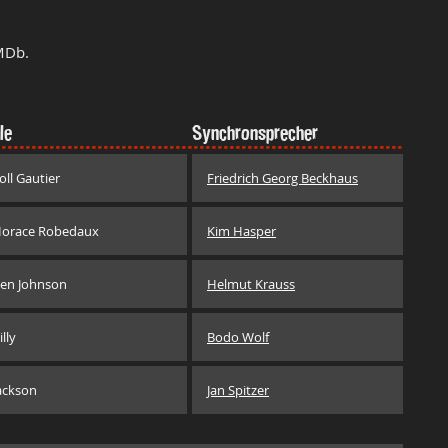
MDb.
le
Synchronsprecher
oll Gautier
Friedrich Georg Beckhaus
orace Robedaux
Kim Hasper
en Johnson
Helmut Krauss
illy
Bodo Wolf
ackson
Jan Spitzer