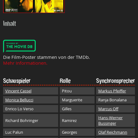
Inhalt
Die Film-Poster stammen von der TMDb.
Mehr Informationen.
Schauspieler
Rolle
Synchronsprecher
Vincent Cassel
Pitou
Markus Pfeiffer
Monica Bellucci
Marguerite
Ranja Bonalana
Enrico Lo Verso
Gilles
Marcus Off
Hans-Werner
Richard Bohringer
Ramirez
Bussinger
Luc Palun
Georges
Olaf Reichmann