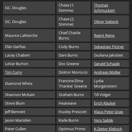
Chase (1.
Thomas
D.C. Douglas
Stimme)
Schmuckert
Chase (2.
D.C. Douglas
Oliver Siebeck
Stimme)
Chief Charlie
Maurice LaMarche
Reent Reins
Burns
Elán Garfias
Cody Burns
Sebastian Fitzner
Lacey Chabert
Dani Burns
Giuliana Jakobeit
LeVar Burton
Doc Greene
Gerald Schaale
Tim Curry
Doktor Morocco
Andreas Müller
Francine Elma
Lydia
Diamond White
'Frankie' Greene
Morgenstern
Shannon McKain
Graham Burns
Till Völger
Steve Blum
Heatwave
Erich Räuker
Jeff Bennett
Huxley Prescott
Klaus Peter Grap
Jason Marsden
Kade Burns
Nico Sablik
Peter Cullen
Optimus Prime
K.Dieter Klebsch