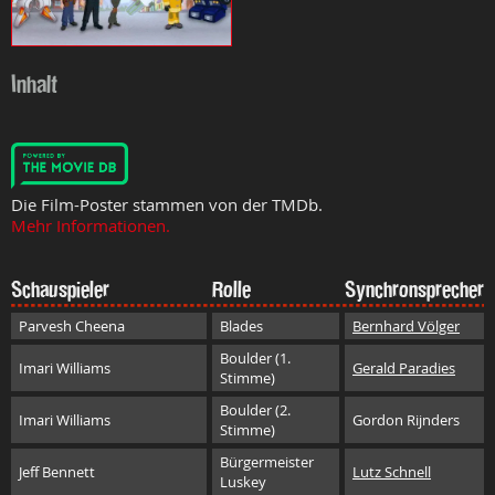
Inhalt
Die Film-Poster stammen von der TMDb.
Mehr Informationen.
Schauspieler
Rolle
Synchronsprecher
Parvesh Cheena
Blades
Bernhard Völger
Boulder (1.
Imari Williams
Gerald Paradies
Stimme)
Boulder (2.
Imari Williams
Gordon Rijnders
Stimme)
Bürgermeister
Jeff Bennett
Lutz Schnell
Luskey