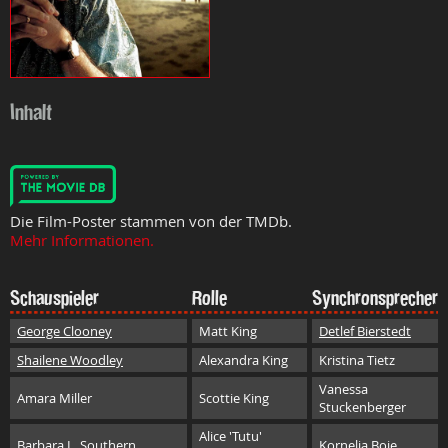
Inhalt
Die Film-Poster stammen von der TMDb.
Mehr Informationen.
Schauspieler
Rolle
Synchronsprecher
George Clooney
Matt King
Detlef Bierstedt
Shailene Woodley
Alexandra King
Kristina Tietz
Vanessa
Amara Miller
Scottie King
Stuckenberger
Alice 'Tutu'
Barbara L. Southern
Kornelia Boje