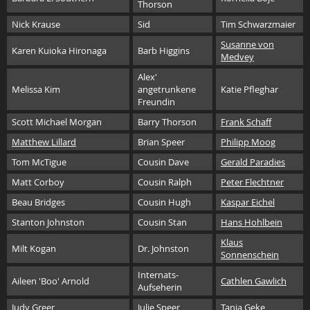
Thorson
Nick Krause
Sid
Tim Schwarzmaier
Susanne von
Karen Kuioka Hironaga
Barb Higgins
Medvey
Alex'
Melissa Kim
angetrunkene
Katie Pfleghar
Freundin
Scott Michael Morgan
Barry Thorson
Frank Schaff
Matthew Lillard
Brian Speer
Philipp Moog
Tom McTigue
Cousin Dave
Gerald Paradies
Matt Corboy
Cousin Ralph
Peter Flechtner
Beau Bridges
Cousin Hugh
Kaspar Eichel
Stanton Johnston
Cousin Stan
Hans Hohlbein
Klaus
Milt Kogan
Dr. Johnston
Sonnenschein
Internats-
Aileen 'Boo' Arnold
Cathlen Gawlich
Aufseherin
Judy Greer
Julie Speer
Tanja Geke