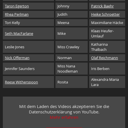
Taron Egerton
Johnny
Patrick Baehr
Rhea Perlman
Judith
Heike Schroetter
Tori Kelly
Meena
Maximiliane Häcke
Klaas Heufer-
Seth MacFarlane
Mike
Umlauf
Katharina
Leslie Jones
Miss Crawley
Thalbach
Nick Offerman
Norman
Olaf Reichmann
Miss Nana
Jennifer Saunders
Iris Berben
Noodleman
Alexandra Maria
Reese Witherspoon
Rosita
Lara
Mit dem Laden des Videos akzeptieren Sie die
Datenschutzerklärung von YouTube.
Mehr erfahren