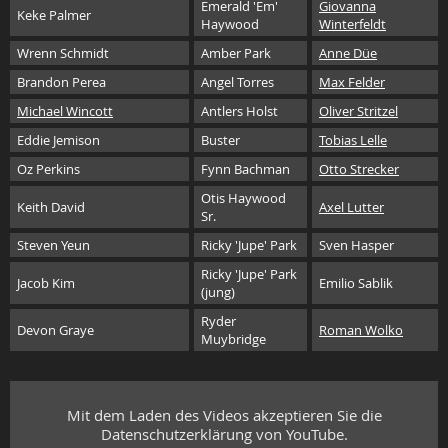
Emerald 'Em'
Giovanna
Keke Palmer
Haywood
Winterfeldt
Wrenn Schmidt
Amber Park
Anne Düe
Brandon Perea
Angel Torres
Max Felder
Michael Wincott
Antlers Holst
Oliver Stritzel
Eddie Jemison
Buster
Tobias Lelle
Oz Perkins
Fynn Bachman
Otto Strecker
Otis Haywood
Keith David
Axel Lutter
Sr.
Steven Yeun
Ricky 'Jupe' Park
Sven Hasper
Ricky 'Jupe' Park
Jacob Kim
Emilio Sablik
(jung)
Ryder
Devon Graye
Roman Wolko
Muybridge
Mit dem Laden des Videos akzeptieren Sie die
Datenschutzerklärung von YouTube.