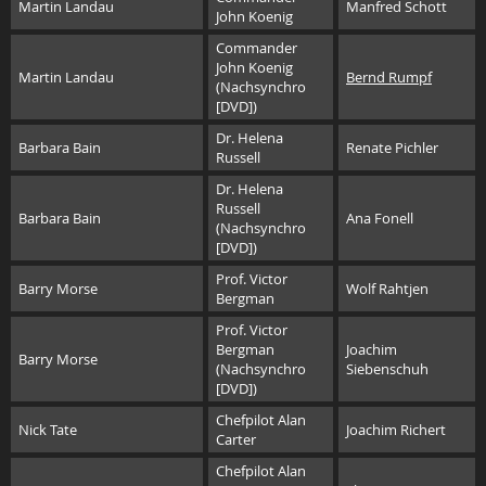
Martin Landau
Manfred Schott
John Koenig
Commander
John Koenig
Martin Landau
Bernd Rumpf
(Nachsynchro
[DVD])
Dr. Helena
Barbara Bain
Renate Pichler
Russell
Dr. Helena
Russell
Barbara Bain
Ana Fonell
(Nachsynchro
[DVD])
Prof. Victor
Barry Morse
Wolf Rahtjen
Bergman
Prof. Victor
Bergman
Joachim
Barry Morse
(Nachsynchro
Siebenschuh
[DVD])
Chefpilot Alan
Nick Tate
Joachim Richert
Carter
Chefpilot Alan