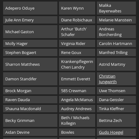
Malika
Adepero Oduye
Karen Wynn
Bayerwaltes
Julie Ann Emery
Diane Robichaux
Melanie Manstein
Arthur 'Butch'
Andreas
Michael Gaston
Schafer
Borcherding
Molly Hager
Virginia Rider
Carolin Hartmann
Stephen Bogaert
Rene Goux
Manfred Trilling
Krankenpflegerin
Sharron Matthews
Astrid Martiny
Cheri Landry
Christian
Damon Standifer
Emmett Everett
Jungwirth
Brock Morgan
585 Crewman
Uwe Thomsen
Raven Dauda
Angela McManus
Dana Geissler
Shauna Macdonald
Audrey Andrews
Tinka Kleffner
Beth / Michaels
Becky Grimman
Bettina Zech
Kollegin
Aidan Devine
Bowles
Gudo Hoegel