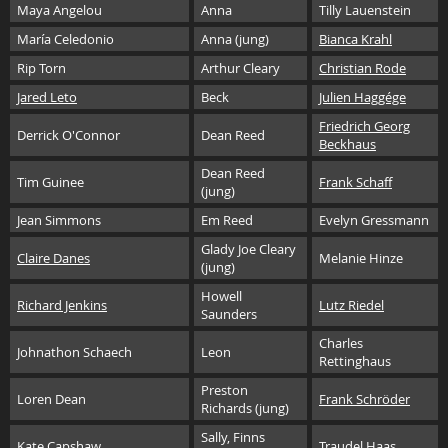
Maya Angelou
Anna
Tilly Lauenstein
María Celedonio
Anna (jung)
Bianca Krahl
Rip Torn
Arthur Cleary
Christian Rode
Jared Leto
Beck
Julien Haggége
Friedrich Georg
Derrick O'Connor
Dean Reed
Beckhaus
Dean Reed
Tim Guinee
Frank Schaff
(jung)
Jean Simmons
Em Reed
Evelyn Gressmann
Glady Joe Cleary
Claire Danes
Melanie Hinze
(jung)
Howell
Richard Jenkins
Lutz Riedel
Saunders
Charles
Johnathon Schaech
Leon
Rettinghaus
Preston
Loren Dean
Frank Schröder
Richards (jung)
Sally, Finns
Kate Capshaw
Traudel Haas