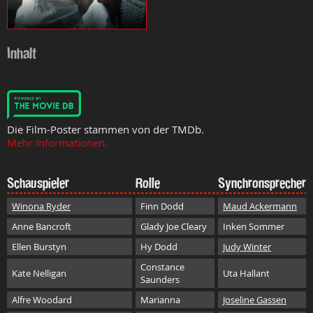
Inhalt
Die Film-Poster stammen von der TMDb.
Mehr Informationen.
Schauspieler
Rolle
Synchronsprecher
Winona Ryder
Finn Dodd
Maud Ackermann
Anne Bancroft
Glady Joe Cleary
Inken Sommer
Ellen Burstyn
Hy Dodd
Judy Winter
Constance
Kate Nelligan
Uta Hallant
Saunders
Alfre Woodard
Marianna
Joseline Gassen