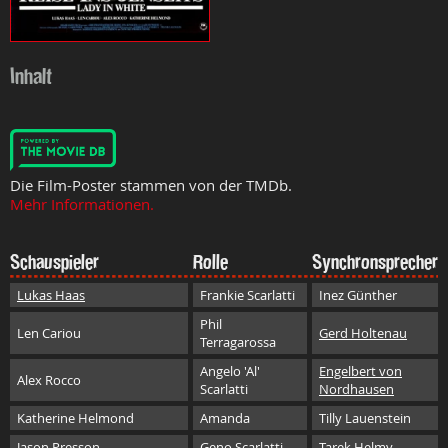
Inhalt
Die Film-Poster stammen von der TMDb.
Mehr Informationen.
Schauspieler
Rolle
Synchronsprecher
Lukas Haas
Frankie Scarlatti
Inez Günther
Phil
Len Cariou
Gerd Holtenau
Terragarossa
Angelo 'Al'
Engelbert von
Alex Rocco
Scarlatti
Nordhausen
Katherine Helmond
Amanda
Tilly Lauenstein
Jason Presson
Geno Scarlatti
Tarek Helmy