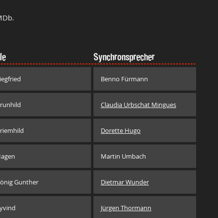
MDb.
le
Synchronsprecher
iegfried
Benno Fürmann
runhild
Claudia Urbschat Mingues
riemhild
Dorette Hugo
agen
Martin Umbach
önig Gunther
Dietmar Wunder
yvind
Jürgen Thormann