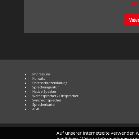
Mehr
Vide
Impressum
Kontakt
Datenschutzerklärung
Sprecheragentur
Native Speaker
Werbesprecher / Offsprecher
Synchronsprecher
Sprecherkartei
AGB
Auf unserer Internetseite verwenden w
benötigen. Weitere Informationen erha