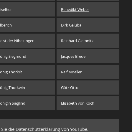
iselher
Benedikt Weber
lberich
Dirk Galuba
eist der Nibelungen
Reinhard Glemnitz
önig Siegmund
Jacques Breuer
önig Thorkilt
Ralf Moeller
önig Thorkwin
Götz Otto
önigin Sieglind
Elisabeth von Koch
 Sie die Datenschutzerklärung von YouTube.