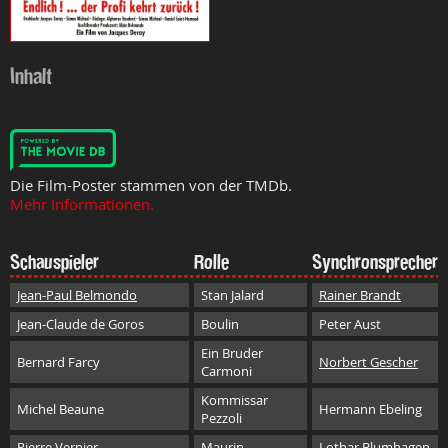
Inhalt
Die Film-Poster stammen von der TMDb.
Mehr Informationen.
Schauspieler
Rolle
Synchronsprecher
Jean-Paul Belmondo
Stan Jalard
Rainer Brandt
Jean-Claude de Goros
Boulin
Peter Aust
Ein Bruder
Bernard Farcy
Norbert Gescher
Carmoni
Kommissar
Michel Beaune
Hermann Ebeling
Pezzoli
Pierre Vernier
Maurin
Lothar Blumhagen