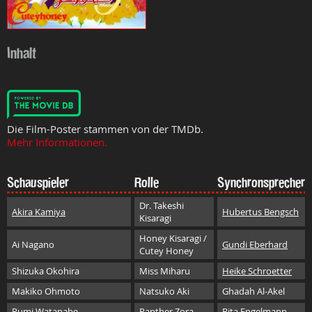
Inhalt
Die Film-Poster stammen von der TMDb.
Mehr Informationen.
Schauspieler
Rolle
Synchronsprecher
Dr. Takeshi
Akira Kamiya
Hubertus Bengsch
Kisaragi
Honey Kisaragi /
Ai Nagano
Gundi Eberhard
Cutey Honey
Shizuka Okohira
Miss Miharu
Heike Schroetter
Makiko Ohmoto
Natsuko Aki
Ghadah Al-Akel
Rumi Watanabe
Panther Zora
Rita Engelmann