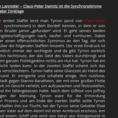
n Lannister – Claus-Peter Damitz ist die Synchronstimme
eter Dinklage
r ersten Staffel lernt man Tyrion (wird von
Claus-Peter
tz
synchronisiert) in dem Bordell kennen, in dem er von
m Bruder Jamie „gefunden“ wird. Er geht seinen beiden
ingsbeschäftigungen nach, saufen und rumhuren. Dabei
t er einen offensichtlichen Zynismus an den Tag, der sich
über die folgenden Staffeln hinzieht. Der erste Eindruck ist
ntlich immer der wichtigste und da gibt Tyrion wirklich
! Ein Nichtsnutz, der das Geld des Vaters durchbringt und
em ganzen Politikgedöns nichts am Hut hat. Tyrion hat ein
cht leiden kann. In der zweiten Staffel scheint sich das
verschlechtern. Tyrion hatte seine Glanzzeit als Hand des
und. Er intrigierte und schaltete einige, ihm nutzlose,
tadt gegen Stannis Baratheon, der mit einer großen Flotte
rk im Gesicht verletzt, um aufzuwachen und festzustellen,
nd ihn fallengelassen hatte. Nach dem Gifttod von Joffrey
rigen der Meinung, Tyrion wäre für die Ermordung
en Prozess und am Ende der vierten Staffel sollte Tyrion
halfen ihm zur Flucht, bei der Tyrion seine Geliebte Shae
en Vater auf dem Abort mit einer Armbrust erschoss. Am
te auf einem Schiff und wird von Varys aus Königsmund in