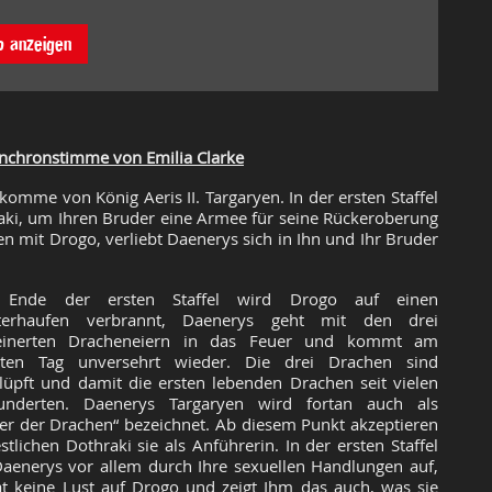
o anzeigen
ynchronstimme von Emilia Clarke
omme von König Aeris II. Targaryen. In der ersten Staffel
raki, um Ihren Bruder eine Armee für seine Rückeroberung
n mit Drogo, verliebt Daenerys sich in Ihn und Ihr Bruder
Ende der ersten Staffel wird Drogo auf einen
iterhaufen verbrannt, Daenerys geht mit den drei
teinerten Dracheneiern in das Feuer und kommt am
sten Tag unversehrt wieder. Die drei Drachen sind
lüpft und damit die ersten lebenden Drachen seit vielen
hunderten. Daenerys Targaryen wird fortan auch als
er der Drachen“ bezeichnet. Ab diesem Punkt akzeptieren
estlichen Dothraki sie als Anführerin. In der ersten Staffel
 Daenerys vor allem durch Ihre sexuellen Handlungen auf,
at keine Lust auf Drogo und zeigt Ihm das auch, was sie