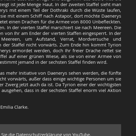
zeigt ist jede Menge Haut. In der zweiten Staffel sieht man
rys mit einem Teil der Dothraki durch die Wüste laufen,
sie mit einem Schiff nach Astapor, dort möchte Daenerys
ietet einen Drachen für die Armee von 8000 Unbefleckten.
. In der vierten Staffel marschiert sie nach Meereen. Die
 von Ihr am Ender der vierten Staffen eingesperrt. In der
 Meereen, um Aufstand, Verrat, Mordversuche und
 der Staffel nicht vorwärts. Zum Ende hin kommt Tyrion
rys ermordet werden, doch Ihr freier Drache rettet sie
affel auf einer grünen Wiese, als sie von einer Armee von
 bestimmt jemand in der sechsten Staffel finden wird.
twas mehr Initiative von Daenerys sehen werden, die fünfte
icht vorwärts, außer dass einige wichtige Personen um sie
werg jetzt auch da ist. Da Tyrion einer der wichtigsten
ausgehen, dass in der sechsten Staffel enorm viel Aktion
Emilia Clarke.
 Sie die Datenschutzerklärung von YouTube.