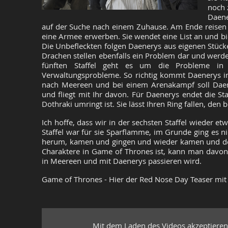
noch 
Daene
auf der Suche nach einem Zuhause. Am Ende reisen 
eine Armee erwerben. Sie wendet eine List an und b
Die Unbefleckten folgen Daenerys aus eigenen Stücken
Drachen stellen ebenfalls ein Problem dar und werden
fünften Staffel geht es um die Probleme in
Verwaltungsprobleme. So richtig kommt Daenerys in
nach Meereen und bei einem Arenakampf soll Daene
und fliegt mit Ihr davon. Für Daenerys endet die St
Dothraki umringt ist. Sie lässt Ihren Ring fallen, den
Ich hoffe, dass wir in der sechsten Staffel wieder e
Staffel war für sie Sparflamme, im Grunde ging es n
herum, kamen und gingen und wieder kamen und der Z
Charaktere in Game of Thrones ist, kann man davon 
in Meereen und mit Daenerys passieren wird.
Game of Thrones - Hier der Red Nose Day Teaser mit 
Mit dem Laden des Videos akzeptieren