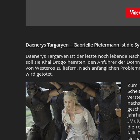
Vide
Daenerys Targaryen – Gabrielle Pietermann ist die S
Daenerys Targaryen ist der letzte noch lebende Nachk
soll sie Khal Drogo heiraten, den Anführer der Doth
von Westeros zu liefern. Nach anfänglichen Probleme
wird getötet.
Zum 
Sche
vers
näch
gesch
Jahr
„Mutt
die r
fällt
sie h