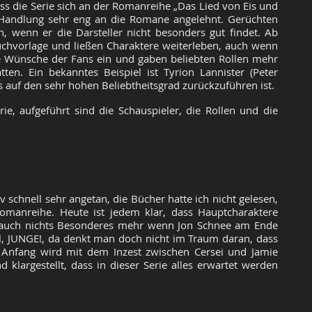
dass die Serie sich an der Romanreihe „Das Lied von Eis und
e Handlung sehr eng an die Romane angelehnt. Gerüchten
n, wenn er die Darsteller nicht besonders gut findet. Ab
Buchvorlage und ließen Charaktere weiterleben, auch wenn
e Wünsche der Fans ein und gaben beliebten Rollen mehr
atten. Ein bekanntes Beispiel ist Tyrion Lannister (Peter
as auf den sehr hohen Beliebtheitsgrad zurückzuführen ist.
ie, aufgeführt sind die Schauspieler, die Rollen und die
v schnell sehr angetan, die Bücher hatte ich nicht gelesen,
Romanreihe. Heute ist jedem klar, dass Hauptcharaktere
as auch nichts Besonderes mehr wenn Jon Schnee am Ende
el, JUNGE!, da denkt man doch nicht im Traum daran, dass
 Anfang wird mit dem Inzest zwischen Cersei und Jamie
klargestellt, dass in dieser Serie alles erwartet werden