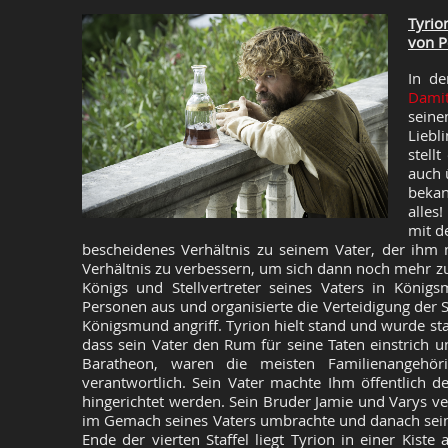
Tyrio
von P
In de
Dami
seine
Liebl
stell
auch 
bekan
alles
mit d
bescheidenes Verhältnis zu seinem Vater, der ihm ni
Verhältnis zu verbessern, um sich dann noch mehr zu 
Königs und Stellvertreter seines Vaters in Königsm
Personen aus und organisierte die Verteidigung der S
Königsmund angriff. Tyrion hielt stand und wurde sta
dass sein Vater den Rum für seine Taten einstrich u
Baratheon, waren die meisten Familienangehö
verantwortlich. Sein Vater machte Ihm öffentlich d
hingerichtet werden. Sein Bruder Jamie und Varys ver
im Gemach seines Vaters umbrachte und danach sein
Ende der vierten Staffel liegt Tyrion in einer Kis