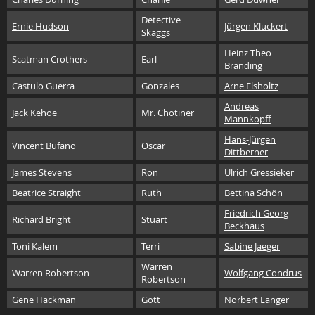
Detective
Ernie Hudson
Jürgen Kluckert
Skaggs
Heinz Theo
Scatman Crothers
Earl
Branding
Castulo Guerra
Gonzales
Arne Elsholtz
Andreas
Jack Kehoe
Mr. Chotiner
Mannkopff
Hans-Jürgen
Vincent Bufano
Oscar
Dittberner
James Stevens
Ron
Ulrich Gressieker
Beatrice Straight
Ruth
Bettina Schön
Friedrich Georg
Richard Bright
Stuart
Beckhaus
Toni Kalem
Terri
Sabine Jaeger
Warren
Warren Robertson
Wolfgang Condrus
Robertson
Gene Hackman
Gott
Norbert Langer