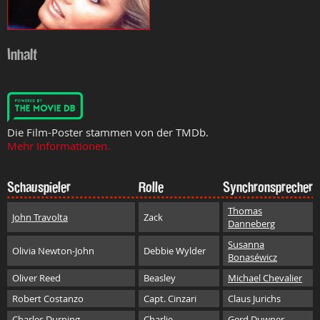
Inhalt
Die Film-Poster stammen von der TMDb.
Mehr Informationen.
Schauspieler
Rolle
Synchronsprecher
Thomas
John Travolta
Zack
Danneberg
Susanna
Olivia Newton-John
Debbie Wylder
Bonaséwicz
Oliver Reed
Beasley
Michael Chevalier
Robert Costanzo
Capt. Cinzari
Claus Jurichs
Charles Durning
Charlie
Gerd Duwner