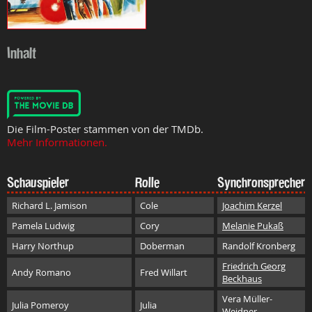
Inhalt
Die Film-Poster stammen von der TMDb.
Mehr Informationen.
Schauspieler
Rolle
Synchronsprecher
Richard L. Jamison
Cole
Joachim Kerzel
Pamela Ludwig
Cory
Melanie Pukaß
Harry Northup
Doberman
Randolf Kronberg
Friedrich Georg
Andy Romano
Fred Willart
Beckhaus
Vera Müller-
Julia Pomeroy
Julia
Weidner