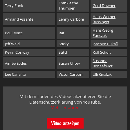
Frankie the
Terry Funk
Gerd Duwner
Thumper
Hans-Werner
Armand Assante
Lenny Carboni
Bussinger
Hans-Georg
Paul Mace
Rat
Panczak
Jeff Wald
Sticky
Joachim Pukaß
Kevin Conway
Stitch
Rolf Schult
Susanna
Aimée Eccles
Susan Chow
Bonaséwicz
Lee Canalito
Victor Carboni
Ulli Kinalzik
Mit dem Laden des Videos akzeptieren Sie die
Datenschutzerklärung von YouTube.
Mehr erfahren
Video anzeigen