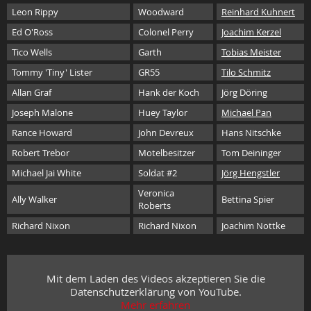
Leon Rippy
Woodward
Reinhard Kuhnert
Ed O'Ross
Colonel Perry
Joachim Kerzel
Tico Wells
Garth
Tobias Meister
Tommy 'Tiny' Lister
GR55
Tilo Schmitz
Allan Graf
Hank der Koch
Jörg Döring
Joseph Malone
Huey Taylor
Michael Pan
Rance Howard
John Devreux
Hans Nitschke
Robert Trebor
Motelbesitzer
Tom Deininger
Michael Jai White
Soldat #2
Jörg Hengstler
Veronica
Ally Walker
Bettina Spier
Roberts
Richard Nixon
Richard Nixon
Joachim Nottke
Mit dem Laden des Videos akzeptieren Sie die
Datenschutzerklärung von YouTube.
Mehr erfahren