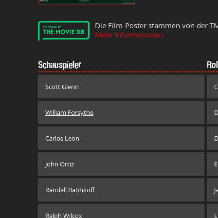
Die Film-Poster stammen von der T
Mehr Informationen.
Schauspieler
Rol
Scott Glenn
C
William Forsythe
D
Carlos Leon
D
John Ortiz
E
Randall Batinkoff
J
Ralph Wilcox
L