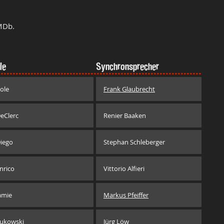
MDb.
le
Synchronsprecher
ole
Frank Glaubrecht
eClerc
Renier Baaken
iego
Stephan Schleberger
nrico
Vittorio Alfieri
amie
Markus Pfeiffer
ukowski
Jürg Löw