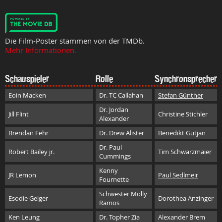
Die Film-Poster stammen von der TMDb.
Mehr Informationen.
Schauspieler
Rolle
Synchronsprecher
Eoin Macken
Dr. TC Callahan
Stefan Günther
Dr. Jordan
Jill Flint
Christine Stichler
Alexander
Brendan Fehr
Dr. Drew Alister
Benedikt Gutjan
Dr. Paul
Robert Bailey jr.
Tim Schwarzmaier
Cummings
Kenny
JR Lemon
Paul Sedlmeir
Fournette
Schwester Molly
Esodie Geiger
Dorothea Anzinger
Ramos
Ken Leung
Dr. Topher Zia
Alexander Brem