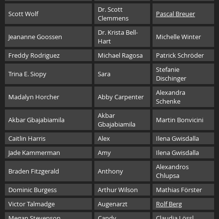
Dr. Scott
Scott Wolf
Pascal Breuer
Clemmens
Dr. Krista Bell-
Jeananne Goossen
Michelle Winter
Hart
Freddy Rodriguez
Michael Ragosa
Patrick Schröder
Stefanie
Trina E. Siopy
Sara
Dischinger
Alexandra
Madalyn Horcher
Abby Carpenter
Schenke
Akbar
Akbar Gbajabiamila
Martin Bonvicini
Gbajabiamila
Caitlin Harris
Alex
Ilena Gwisdalla
Jade Kammerman
Amy
Ilena Gwisdalla
Alexandros
Braden Fitzgerald
Anthony
Chlupsa
Dominic Burgess
Arthur Wilson
Mathias Förster
Victor Talmadge
Augenarzt
Rolf Berg
Megan Stevenson
Candy
Claudia Lössl