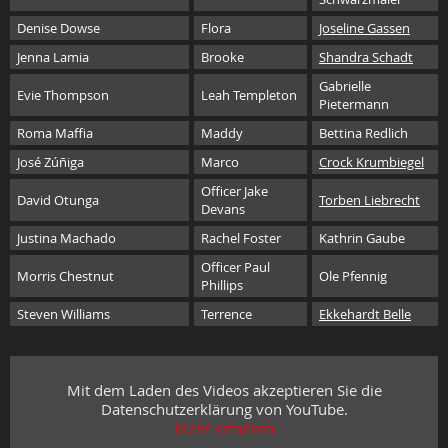
Denise Dowse
Flora
Joseline Gassen
Jenna Lamia
Brooke
Shandra Schadt
Gabrielle
Evie Thompson
Leah Templeton
Pietermann
Roma Maffia
Maddy
Bettina Redlich
José Zúñiga
Marco
Crock Krumbiegel
Officer Jake
David Otunga
Torben Liebrecht
Devans
Justina Machado
Rachel Foster
Kathrin Gaube
Officer Paul
Morris Chestnut
Ole Pfennig
Phillips
Steven Williams
Terrence
Ekkehardt Belle
Mit dem Laden des Videos akzeptieren Sie die
Datenschutzerklärung von YouTube.
Mehr erfahren