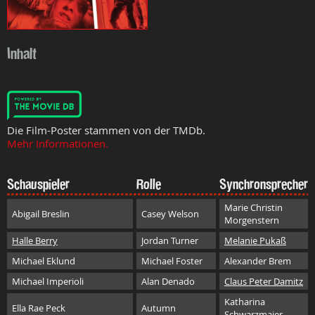
Inhalt
Die Film-Poster stammen von der TMDb.
Mehr Informationen.
Schauspieler
Rolle
Synchronsprecher
Marie Christin
Abigail Breslin
Casey Welson
Morgenstern
Halle Berry
Jordan Turner
Melanie Pukaß
Michael Eklund
Michael Foster
Alexander Brem
Michael Imperioli
Alan Denado
Claus Peter Damitz
Katharina
Ella Rae Peck
Autumn
Schwarzmaier