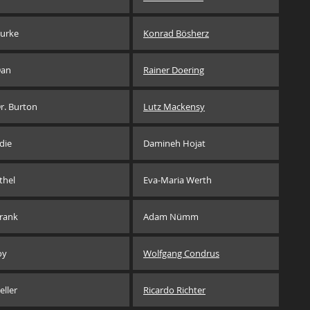
urke
Konrad Bösherz
an
Rainer Doering
r. Burton
Lutz Mackensy
die
Damineh Hojat
thel
Eva-Maria Werth
rank
Adam Nümm
oy
Wolfgang Condrus
eller
Ricardo Richter