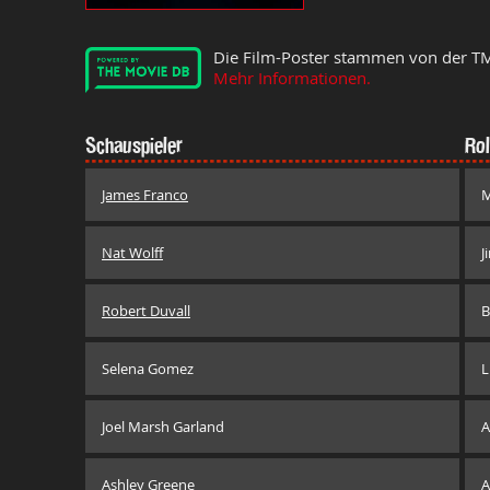
Die Film-Poster stammen von der T
Mehr Informationen.
Schauspieler
Rol
James Franco
M
Nat Wolff
J
Robert Duvall
B
Selena Gomez
L
Joel Marsh Garland
A
Ashley Greene
A