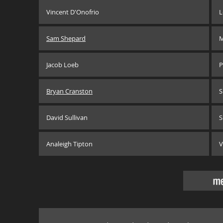
Vincent D'Onofrio
L
Sam Shepard
M
Jacob Loeb
P
Bryan Cranston
S
David Sullivan
S
Analeigh Tipton
V
me