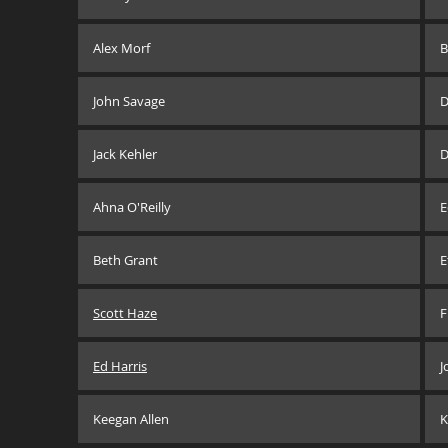
Alex Morf
B
John Savage
D
Jack Kehler
D
Ahna O'Reilly
E
Beth Grant
E
Scott Haze
F
Ed Harris
J
Keegan Allen
K