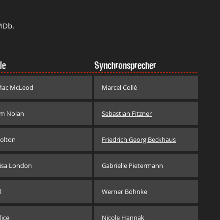
MDb.
le
Synchronsprecher
ac McLeod
Marcel Collé
im Nolan
Sebastian Fitzner
olton
Friedrich Georg Beckhaus
isa London
Gabrielle Pietermann
l
Werner Böhnke
lice
Nicole Hannak