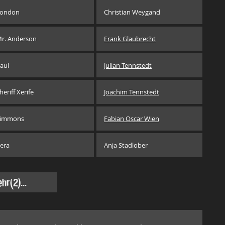
ondon
Christian Weygand
r. Anderson
Frank Glaubrecht
aul
Julian Tennstedt
heriff Xerife
Joachim Tennstedt
immons
Fabian Oscar Wien
era
Anja Stadlober
hr
(2)...