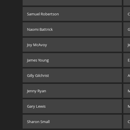
Samuel Robertson
C
Naomi Battrick
G
Joy McAvoy
J
James Young
E
Gilly Gilchrist
A
Jenny Ryan
M
Gary Lewis
M
Sharon Small
C