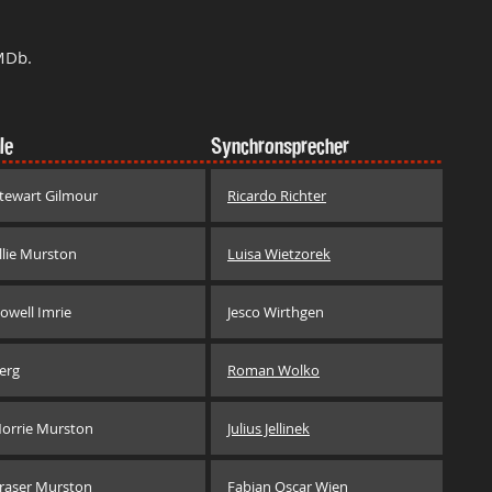
MDb.
le
Synchronsprecher
tewart Gilmour
Ricardo Richter
llie Murston
Luisa Wietzorek
owell Imrie
Jesco Wirthgen
erg
Roman Wolko
orrie Murston
Julius Jellinek
raser Murston
Fabian Oscar Wien