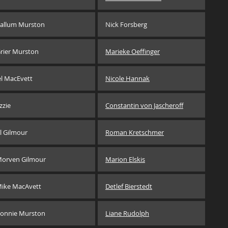
allum Murston
Nick Forsberg
rier Murston
Marieke Oeffinger
el MacEvett
Nicole Hannak
zzie
Constantin von Jascheroff
l Gilmour
Roman Kretschmer
orven Gilmour
Marion Elskis
ike MacAvett
Detlef Bierstedt
onnie Murston
Liane Rudolph