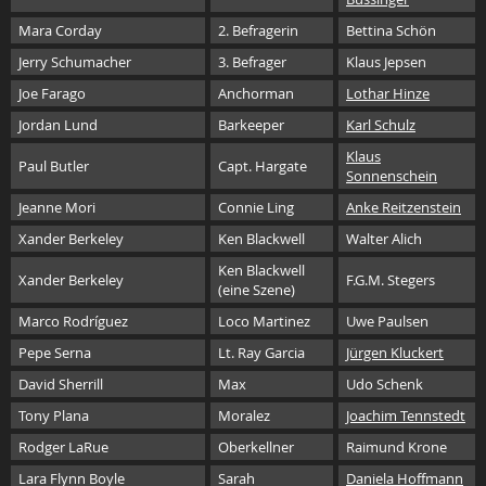
Mara Corday
2. Befragerin
Bettina Schön
Jerry Schumacher
3. Befrager
Klaus Jepsen
Joe Farago
Anchorman
Lothar Hinze
Jordan Lund
Barkeeper
Karl Schulz
Klaus
Paul Butler
Capt. Hargate
Sonnenschein
Jeanne Mori
Connie Ling
Anke Reitzenstein
Xander Berkeley
Ken Blackwell
Walter Alich
Ken Blackwell
Xander Berkeley
F.G.M. Stegers
(eine Szene)
Marco Rodríguez
Loco Martinez
Uwe Paulsen
Pepe Serna
Lt. Ray Garcia
Jürgen Kluckert
David Sherrill
Max
Udo Schenk
Tony Plana
Moralez
Joachim Tennstedt
Rodger LaRue
Oberkellner
Raimund Krone
Lara Flynn Boyle
Sarah
Daniela Hoffmann