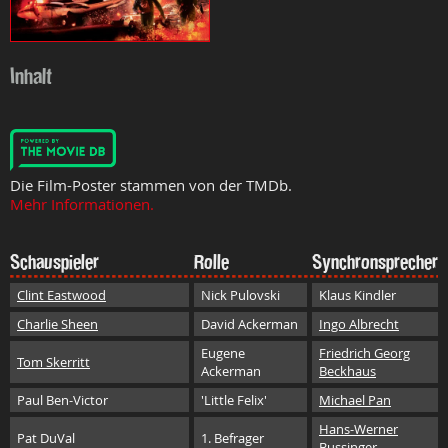
Inhalt
Die Film-Poster stammen von der TMDb.
Mehr Informationen.
Schauspieler
Rolle
Synchronsprecher
Clint Eastwood
Nick Pulovski
Klaus Kindler
Charlie Sheen
David Ackerman
Ingo Albrecht
Eugene
Friedrich Georg
Tom Skerritt
Ackerman
Beckhaus
Paul Ben-Victor
'Little Felix'
Michael Pan
Hans-Werner
Pat DuVal
1. Befrager
Bussinger