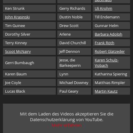
Ken Strunk
Gerry Richards
Uli Krohm
John Krasinski
Dustin Noble
Till Endemann
Tim Guinee
Drew Scott
Gunnar Helm
Dorothy Silver
Arlene
Barbara Adolph
Terry Kinney
David Churchill
Frank Röth
Scoot McNairy
Jeff Dennon
Robert Glatzeder
Jesse, die
Karen Schulz-
Gerri Bumbaugh
Barkeeperin
Vobach
Karen Baum
Lynn
Katharina Spiering
Joe Coyle
Michael Downey
Matthias Rimpler
Lucas Black
Paul Geary
Martin Kautz
Mit dem Laden des Videos akzeptieren Sie die
Datenschutzerklärung von YouTube.
Mehr erfahren