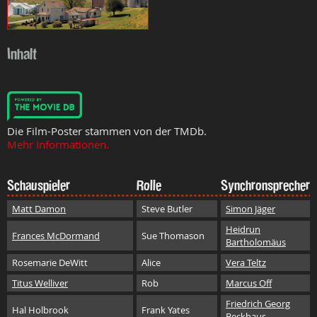
Inhalt
Die Film-Poster stammen von der TMDb.
Mehr Informationen.
Schauspieler
Rolle
Synchronsprecher
Matt Damon
Steve Butler
Simon Jäger
Heidrun
Frances McDormand
Sue Thomason
Bartholomäus
Rosemarie DeWitt
Alice
Vera Teltz
Titus Welliver
Rob
Marcus Off
Friedrich Georg
Hal Holbrook
Frank Yates
Beckhaus