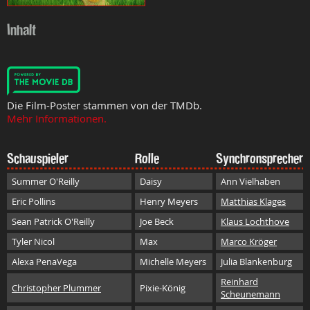
Inhalt
Die Film-Poster stammen von der TMDb.
Mehr Informationen.
Schauspieler
Rolle
Synchronsprecher
Summer O'Reilly
Daisy
Ann Vielhaben
Eric Pollins
Henry Meyers
Matthias Klages
Sean Patrick O'Reilly
Joe Beck
Klaus Lochthove
Tyler Nicol
Max
Marco Kröger
Alexa PenaVega
Michelle Meyers
Julia Blankenburg
Reinhard
Christopher Plummer
Pixie-König
Scheunemann