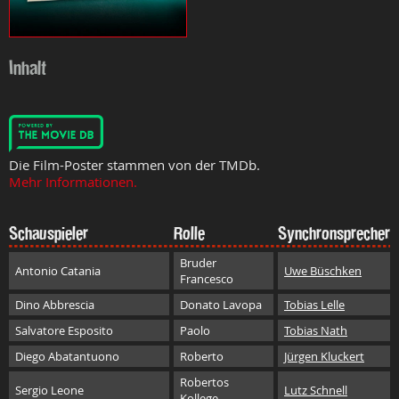
Inhalt
Die Film-Poster stammen von der TMDb.
Mehr Informationen.
Schauspieler
Rolle
Synchronsprecher
Bruder
Antonio Catania
Uwe Büschken
Francesco
Dino Abbrescia
Donato Lavopa
Tobias Lelle
Salvatore Esposito
Paolo
Tobias Nath
Diego Abatantuono
Roberto
Jürgen Kluckert
Robertos
Sergio Leone
Lutz Schnell
Kollege