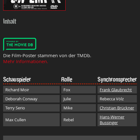
Inhalt
Die Film-Poster stammen von der TMDb.
Mehr Informationen.
Schauspieler
Rolle
Synchronsprecher
Richard Moir
Fox
Frank Glaubrecht
Deborah Conway
Julie
Rebecca Völz
Terry Serio
Mike
Christian Brückner
Hans-Werner
Max Cullen
Rebel
Bussinger