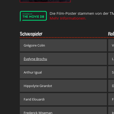
Die Film-Poster stammen von der T
Mehr Informationen.
Schauspieler
Rol
Grégoire Colin
V
Évelyne Brochu
L
Arthur Igual
S
Hippolyte Girardot
D
Farid Elouardi
F
Frederick Wiseman
J