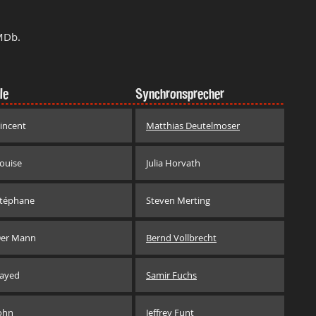
MDb.
le
Synchronsprecher
incent
Matthias Deutelmoser
ouise
Julia Horvath
téphane
Steven Merting
er Mann
Bernd Vollbrecht
ayed
Samir Fuchs
ohn
Jeffrey Funt