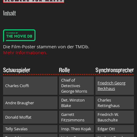
Inhalt
Die Film-Poster stammen von der TMDb.
Mehr Informationen.
Schauspieler
Rolle
Synchronsprecher
Chief of
Friedrich Georg
Charles Cioffi
Detectives
Beckhaus
George Morris
Det. Winston
Charles
Andre Braugher
Blake
Rettinghaus
Garrett
Friedrich W.
Donald Moffat
Fitzsimmons
Bauschulte
Telly Savalas
Insp. Theo Kojak
Edgar Ott