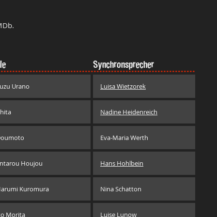
MDb.
le
Synchronsprecher
uzu Urano
Luisa Wietzorek
hita
Nadine Heidenreich
Doumoto
Eva-Maria Werth
ntarou Houjou
Hans Hohlbein
arumi Kuromura
Nina Schatton
to Morita
Luise Lunow