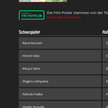
Die Film-Poster stammen von der T
Mehr Informationen.
Schauspieler
Rol
Rena Nounen
S
Hiromi Seta
C
Kikuyo Semi
Shigeru Ushiyama
E
Natsuki Inaba
H
Hisako Kyouda
I