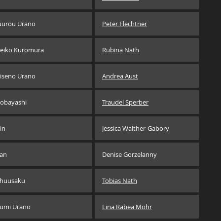
uurou Urano
Peter Flechtner
eiko Kuromura
Rubina Nath
iseno Urano
Andrea Aust
obayashi
Traudel Sperber
in
Jessica Walther-Gabory
an
Denise Gorzelanny
huusaku
Tobias Nath
umi Urano
Lina Rabea Mohr