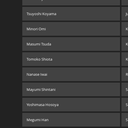
Tsuyoshi Koyama
J
Minori Omi
K
Masumi Tsuda
K
Tomoko Shiota
K
Nanase Iwai
R
Mayumi Shintani
S
Yoshimasa Hosoya
S
Megumi Han
S