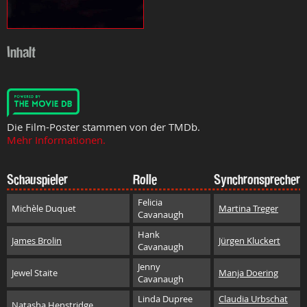
Inhalt
Die Film-Poster stammen von der TMDb.
Mehr Informationen.
Schauspieler
Rolle
Synchronsprecher
Felicia
Michèle Duquet
Martina Treger
Cavanaugh
Hank
James Brolin
Jürgen Kluckert
Cavanaugh
Jenny
Jewel Staite
Manja Doering
Cavanaugh
Linda Dupree
Claudia Urbschat
Natasha Henstridge