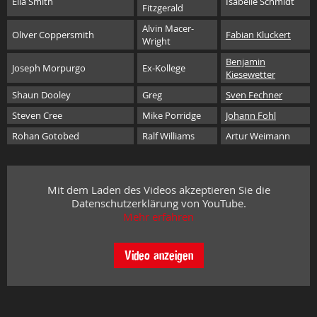
Ella Smith
Isabelle Schmidt
Fitzgerald
Alvin Macer-
Oliver Coppersmith
Fabian Kluckert
Wright
Benjamin
Joseph Morpurgo
Ex-Kollege
Kiesewetter
Shaun Dooley
Greg
Sven Fechner
Steven Cree
Mike Porridge
Johann Fohl
Rohan Gotobed
Ralf Williams
Artur Weimann
Mit dem Laden des Videos akzeptieren Sie die
Datenschutzerklärung von YouTube.
Mehr erfahren
Video anzeigen