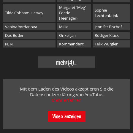
Margaret 'Meg'
Sophie
Tilda Cobham-Hervey
Ederle
Lechtenbrink
(Teenager)
Vanina Yordanova
Millie
Jennifer Bischof
Doc Butler
Onkel Jan
Rüdiger Kluck
N. N.
Kommandant
Felix Würgler
mehr
(4)...
Mit dem Laden des Videos akzeptieren Sie die
Datenschutzerklärung von YouTube.
Mehr erfahren
Video anzeigen