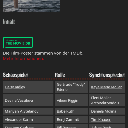
Inhalt
Die Film-Poster stammen von der TMDb.
Mehr Informationen.
Schauspieler
Rolle
Synchronsprecher
Gertrude 'Trudy'
Daisy Ridley
Kaya Marie Möller
Ederle
Eleni Möller-
Devina Vassileva
Aileen Riggin
Architektonidou
Mariyan V. Stefanov
Babe Ruth
Daniela Molina
Alexander Karim
Benji Zammit
Tim Knauer
Stephen Graham
Bill Burgess
Achim Buch