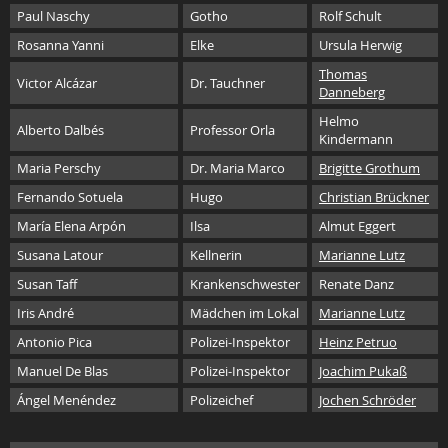
Paul Naschy
Gotho
Rolf Schult
Rosanna Yanni
Elke
Ursula Herwig
Thomas
Victor Alcázar
Dr. Tauchner
Danneberg
Helmo
Alberto Dalbés
Professor Orla
Kindermann
Maria Perschy
Dr. Maria Marco
Brigitte Grothum
Fernando Sotuela
Hugo
Christian Brückner
María Elena Arpón
Ilsa
Almut Eggert
Susana Latour
Kellnerin
Marianne Lutz
Susan Taff
Krankenschwester
Renate Danz
Iris André
Mädchen im Lokal
Marianne Lutz
Antonio Pica
Polizei-Inspektor
Heinz Petruo
Manuel De Blas
Polizei-Inspektor
Joachim Pukaß
Ángel Menéndez
Polizeichef
Jochen Schröder