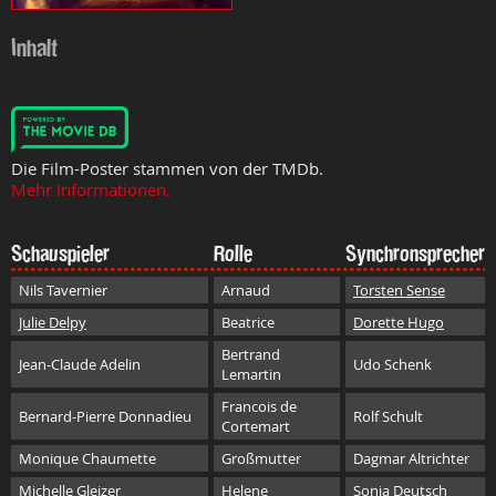
Inhalt
Die Film-Poster stammen von der TMDb.
Mehr Informationen.
Schauspieler
Rolle
Synchronsprecher
Nils Tavernier
Arnaud
Torsten Sense
Julie Delpy
Beatrice
Dorette Hugo
Bertrand
Jean-Claude Adelin
Udo Schenk
Lemartin
Francois de
Bernard-Pierre Donnadieu
Rolf Schult
Cortemart
Monique Chaumette
Großmutter
Dagmar Altrichter
Michelle Gleizer
Helene
Sonja Deutsch