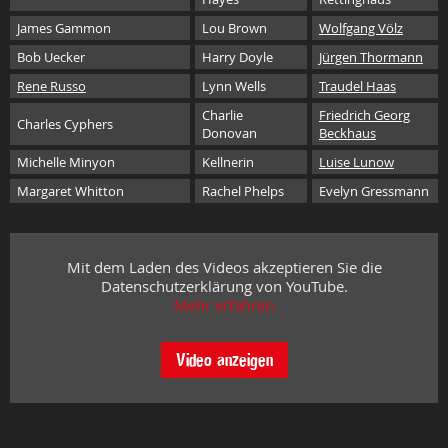
James Gammon
Lou Brown
Wolfgang Völz
Bob Uecker
Harry Doyle
Jürgen Thormann
Rene Russo
Lynn Wells
Traudel Haas
Charlie
Friedrich Georg
Charles Cyphers
Donovan
Beckhaus
Michelle Minyon
Kellnerin
Luise Lunow
Margaret Whitton
Rachel Phelps
Evelyn Gressmann
Mit dem Laden des Videos akzeptieren Sie die
Datenschutzerklärung von YouTube.
Mehr erfahren
Video anzeigen