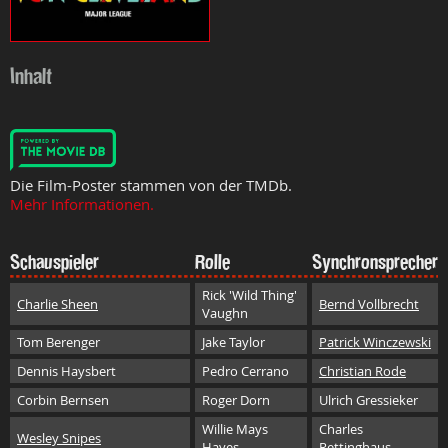
Inhalt
Die Film-Poster stammen von der TMDb.
Mehr Informationen.
Schauspieler
Rolle
Synchronsprecher
Rick 'Wild Thing'
Charlie Sheen
Bernd Vollbrecht
Vaughn
Tom Berenger
Jake Taylor
Patrick Winczewski
Dennis Haysbert
Pedro Cerrano
Christian Rode
Corbin Bernsen
Roger Dorn
Ulrich Gressieker
Willie Mays
Charles
Wesley Snipes
Hayes
Rettinghaus