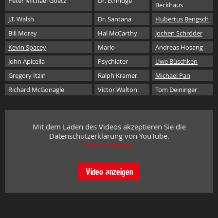
Peter Michael Goetz
Dr. Ethridge
Beckhaus
J.T. Walsh
Dr. Santana
Hubertus Bengsch
Bill Morey
Hal McCarthy
Jochen Schröder
Kevin Spacey
Mario
Andreas Hosang
John Apicella
Psychiater
Uwe Büschken
Gregory Itzin
Ralph Kramer
Michael Pan
Richard McGonagle
Victor Walton
Tom Deininger
Mit dem Laden des Videos akzeptieren Sie die
Datenschutzerklärung von YouTube.
Mehr erfahren
Video anzeigen