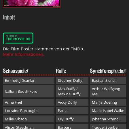
Inhalt
Die Film-Poster stammen von der TMDb.
Mehr Informationen.
Schauspieler
Rolle
Synchronsprecher
Emmett J. Scanlan
Stephen Duffy
Bastian Sierich
Max Duffy /
Arthur Wolfgang
Callum Booth-Ford
Maxine Duffy
Mai
Anna Friel
Vicky Duffy
Manja Doering
Lorraine Burroughs
Paula
Marie-Isabel Walke
Millie Gibson
Lily Duffy
Johanna Schmoll
Alison Steadman
Barbara
Traudel Sperber