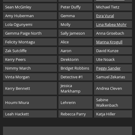
Sean McGinley
Peter Duffy
Michael Tietz
Amy Huberman
Gemma
Esra Vural
Lola Ogunyemi
Molly
Lina Rabea Mohr
Gemma Paige North
Sally Jameson
Anna Grisebach
Felicity Montagu
Alice
Marina Krogull
Zak Sutcliffe
Aaron
David Kunze
Kerry Peers
Direktorin
Ute Noack
Nimmy March
Bridget Robbins
Peggy Sander
Vinta Morgan
Detective #1
Samuel Zekarias
Jessica
Kerry Bennett
Andrea Cleven
Markhamp
Sabine
Houmi Miura
Lehrerin
Walkenbach
Leah Hackett
Rebecca Parry
Katja Hiller